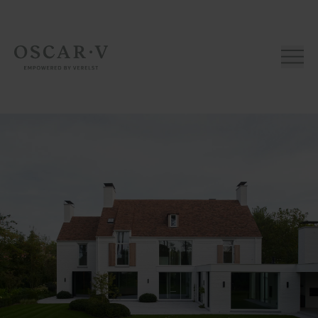
Home page
Home page
Nieuwbouw
Renovatie
Over
ons
Aanpak
Voor
architecten
Contact
Nieuws