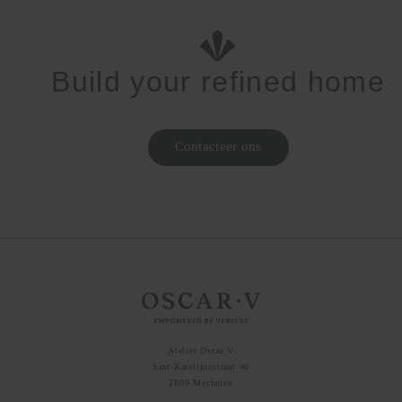
Build your refined home
Contacteer ons
Home page
Atelier Oscar V
Sint-Katelijnestraat 40
2800 Mechelen