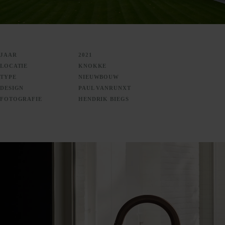
JAAR
2021
LOCATIE
KNOKKE
2
INFO@OSCARV.BE
TYPE
NIEUWBOUW
)15
DESIGN
PAUL VANRUNXT
FOTOGRAFIE
HENDRIK BIEGS