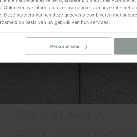
. Ook delen we informatie over uw gebruik van onze site met on
e. Deze partners kunnen deze gegevens combineren met andere i
bij de oplever
erzameld op basis van uw gebruik van hun services.
Personaliseer
van ontwerp t
van a tot z
met empathie
daadkracht