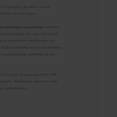
ve woningen, op maat van uw
s waar we voor staan.
e
architectuur én interieur
naadloos
rdachte aanpak en oog voor detail
en en exclusieve nieuwbouw- en
 stijl garanderen wij een harmonieus
 vakmanschap, esthetiek en luxe
rieur krijgen al onze aandacht. Wij
et proces. Bovendien staan we voor
en open dialoog.