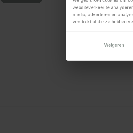
Aanpak
websiteverkeer te analyseren
Voor
media, adverteren en analys
Over ons
verstrekt of die ze hebben v
architecten
Weigeren
Contact
Nieuws