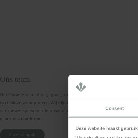
Nieuwbouw
Ons team
Renovatie
Het Oscar V-team draagt graag zorg voor uw
Over
exclusieve woonproject. Wij zijn uw
Consent
vertrouwenspersoon die u van a tot z begeleidt
ons
naar uw woondroom.
Sluit
Deze website maakt gebruik
Onze aanpak
We gebruiken cookies om cont