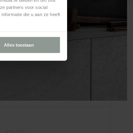
ze partners voor social
nformatie die u aan ze heeft
Over ons
ing
Alles toestaan
ot afwerking
 en