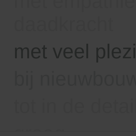
met veel plez
bij nieuwbouw
tot in de detai
graag