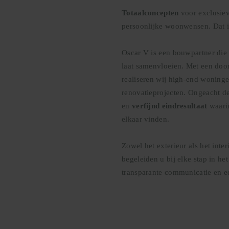
Totaalconcepten
voor exclusie
persoonlijke woonwensen. Dat i
Oscar V is een bouwpartner di
laat samenvloeien. Met een doo
realiseren wij high-end woning
renovatieprojecten. Ongeacht de
en
verfijnd eindresultaat
waarin
elkaar vinden.
Zowel het exterieur als het inte
begeleiden u bij elke stap in h
transparante communicatie en e