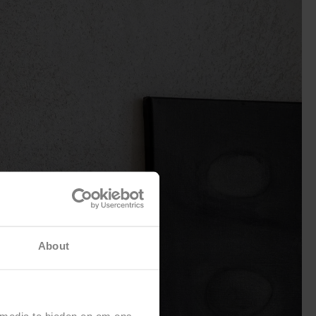
About
 media te bieden en om ons