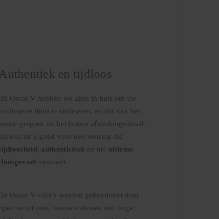
Authentiek en tijdloos
Bij Oscar V hebben we alles in huis om uw
exclusieve thuis te realiseren, en dat van het
eerste gesprek tot het laatste afwerkingsdetail.
Bij ons zit u goed voor een woning die
tijdloosheid
,
authenticiteit
en het
ultieme
thuisgevoel
uitstraalt.
De Oscar V-villa’s worden gekenmerkt door
open structuren, mooie volumes met hoge