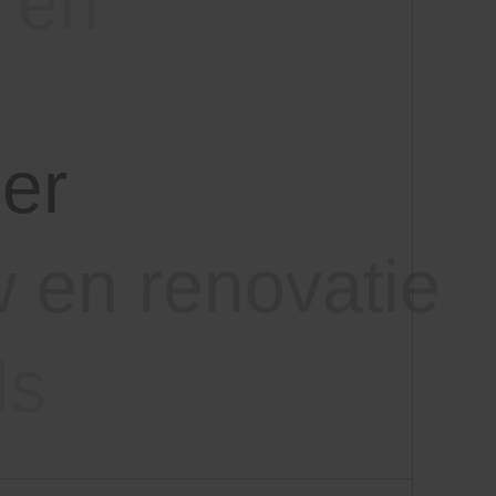
ier
 en renovatie
ls