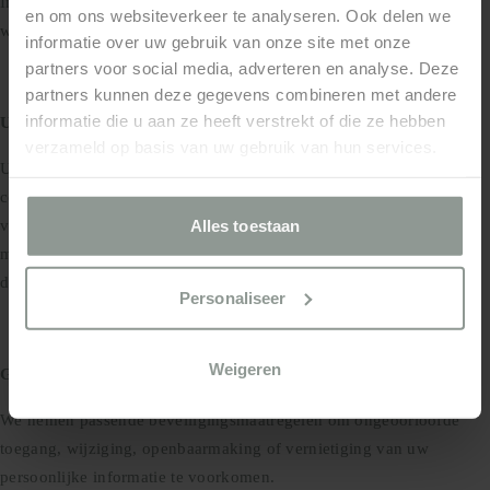
In reactie op wettelijke verzoeken of om te voldoen aan geldende
en om ons websiteverkeer te analyseren. Ook delen we
wetten en voorschriften.
informatie over uw gebruik van onze site met onze
partners voor social media, adverteren en analyse. Deze
partners kunnen deze gegevens combineren met andere
informatie die u aan ze heeft verstrekt of die ze hebben
Uw Keuzes:
verzameld op basis van uw gebruik van hun services.
U kunt zich afmelden voor het ontvangen van promotionele
communicatie van ons door de instructies in die communicatie te
Alles toestaan
volgen. Houd er rekening mee dat zelfs als u zich afmeldt, we u
mogelijk nog steeds niet-promotionele communicatie sturen, zoals
die over uw account of onze lopende zakelijke relaties.
Personaliseer
Weigeren
Gegevensbeveiliging:
We nemen passende beveiligingsmaatregelen om ongeoorloofde
toegang, wijziging, openbaarmaking of vernietiging van uw
persoonlijke informatie te voorkomen.