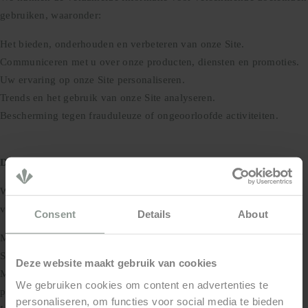
gebruiken, waaronder:
Het bieden, onderhouden en verbeteren van onze Site.
Communiceren met u over onze producten, diensten en promoties.
Uw ervaring op onze Site personaliseren.
Trends en het gebruik van onze Site analyseren.
Bescherming tegen frauduleuze of ongeoorloofde activiteiten.
Delen van Informatie:
We kunnen uw persoonlijke informatie delen met derden voor de
volgende doeleinden:
Consent
Details
About
Met serviceproviders die ons helpen bij het exploiteren van onze
Site.
Deze website maakt gebruik van cookies
Met onze zakelijke partners voor marketing- en
We gebruiken cookies om content en advertenties te
promotiedoeleinden.
personaliseren, om functies voor social media te bieden