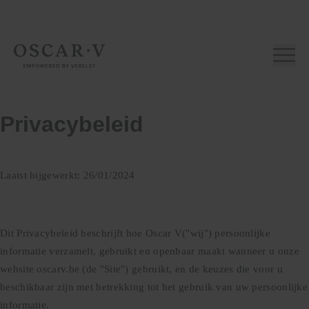
Home page
Home page
Nieuwbouw
Privacybeleid
Renovatie
Over
ons
Laatst bijgewerkt: 26/01/2024
Aanpak
Voor
Dit Privacybeleid beschrijft hoe Oscar V("wij") persoonlijke
architecten
informatie verzamelt, gebruikt en openbaar maakt wanneer u onze
Contact
website oscarv.be (de "Site") gebruikt, en de keuzes die voor u
beschikbaar zijn met betrekking tot het gebruik van uw persoonlijke
Nieuws
informatie.