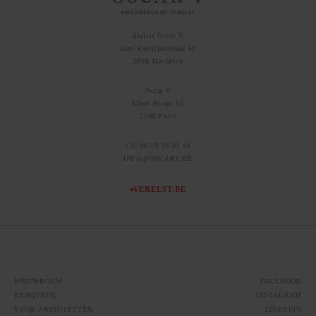
Atelier Oscar V
Sint-Katelijnestraat 40
2800 Mechelen
Oscar V
Klein Boom 15
2580 Putte
+32 (0)15 30 03 66
INFO@OSCARV.BE
VERELST.BE
NIEUWBOUW
FACEBOOK
RENOVATIE
INSTAGRAM
VOOR ARCHITECTEN
LINKEDIN