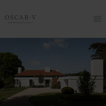
Home page
Home page
Nieuwbouw
Renovatie
Over
ons
Aanpak
Voor
architecten
Contact
Nieuws