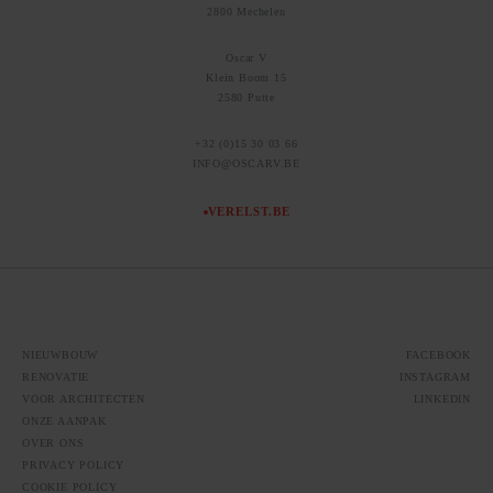
2800 Mechelen
Oscar V
Klein Boom 15
2580 Putte
+32 (0)15 30 03 66
INFO@OSCARV.BE
VERELST.BE
NIEUWBOUW
FACEBOOK
RENOVATIE
INSTAGRAM
VOOR ARCHITECTEN
LINKEDIN
ONZE AANPAK
OVER ONS
PRIVACY POLICY
COOKIE POLICY